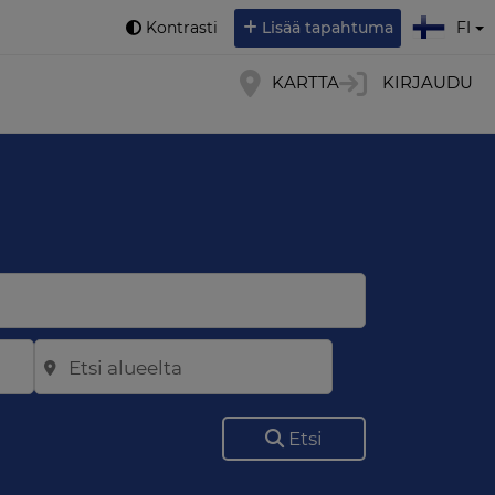
Valitse kieli:
Kontrasti
Lisää tapahtuma
FI
KARTTA
KIRJAUDU
Etsi