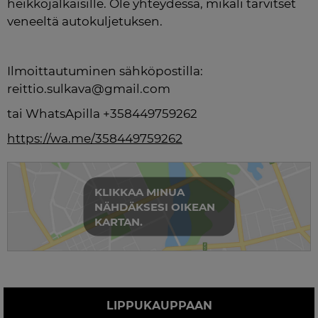
heikkojalkaisille. Ole yhteydessä, mikäli tarvitset 
veneeltä autokuljetuksen.
Ilmoittautuminen sähköpostilla: 
reittio.sulkava@gmail.com
tai WhatsApilla +358449759262
https://wa.me/358449759262
KLIKKAA MINUA
NÄHDÄKSESI OIKEAN
KARTAN.
LIPPUKAUPPAAN