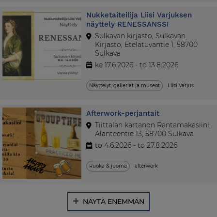
Nukketaiteilija Liisi Varjuksen
näyttely RENESSANSSI
Sulkavan kirjasto, Sulkavan
Kirjasto, Etelätuvantie 1, 58700
Sulkava
ke 17.6.2026 - to 13.8.2026
Näyttelyt, galleriat ja museot
Liisi Varjus
Afterwork-perjantait
Tiittalan kartanon Rantamakasiini,
Alanteentie 13, 58700 Sulkava
to 4.6.2026 - to 27.8.2026
Ruoka & juoma
afterwork
NÄYTÄ ENEMMÄN