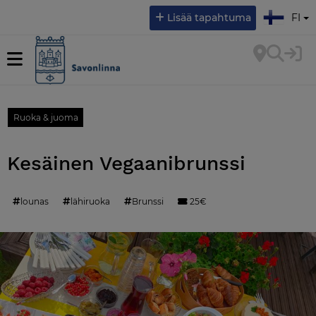
Valitse kieli:
Lisää tapahtuma
FI
Ruoka & juoma
Kesäinen Vegaanibrunssi
lounas
lähiruoka
Brunssi
25€