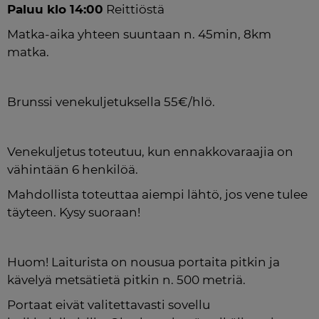
Paluu klo 14:00
 Reittiöstä
Matka-aika yhteen suuntaan n. 45min, 8km 
matka.
Brunssi venekuljetuksella 55€/hlö.
Venekuljetus toteutuu, kun ennakkovaraajia on 
vähintään 6 henkilöä.
Mahdollista toteuttaa aiempi lähtö, jos vene tulee 
täyteen. Kysy suoraan!
Huom! Laiturista on nousua portaita pitkin ja 
kävelyä metsätietä pitkin n. 500 metriä.
Portaat eivät valitettavasti sovellu 