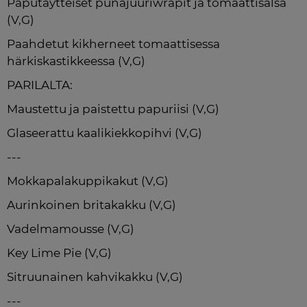
Paputäytteiset punajuuriwrapit ja tomaattisalsa 
(V,G)
Paahdetut kikherneet tomaattisessa 
härkiskastikkeessa (V,G)
PARILALTA:
Maustettu ja paistettu papuriisi (V,G)
Glaseerattu kaalikiekkopihvi (V,G)
---
Mokkapalakuppikakut (V,G)
Aurinkoinen britakakku (V,G)
Vadelmamousse (V,G)
Key Lime Pie (V,G)
Sitruunainen kahvikakku (V,G)
---