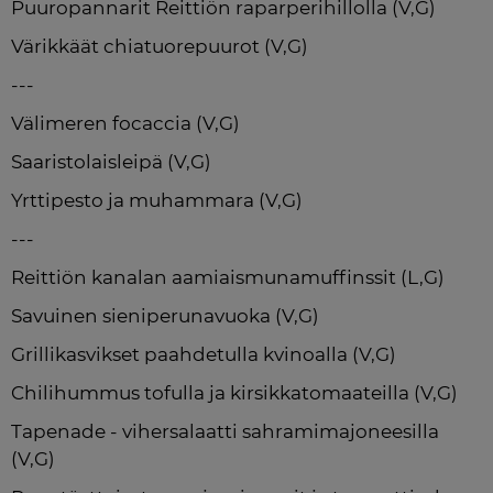
Puuropannarit Reittiön raparperihillolla (V,G)
Värikkäät chiatuorepuurot (V,G)
---
Välimeren focaccia (V,G)
Saaristolaisleipä (V,G)
Yrttipesto ja muhammara (V,G)
---
Reittiön kanalan aamiaismunamuffinssit (L,G)
Savuinen sieniperunavuoka (V,G)
Grillikasvikset paahdetulla kvinoalla (V,G)
Chilihummus tofulla ja kirsikkatomaateilla (V,G)
Tapenade - vihersalaatti sahramimajoneesilla 
(V,G)