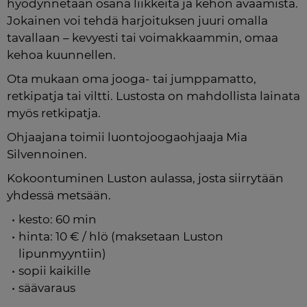
hyödynnetään osana liikkeitä ja kehon avaamista. 
Jokainen voi tehdä harjoituksen juuri omalla 
tavallaan – kevyesti tai voimakkaammin, omaa 
kehoa kuunnellen.
Ota mukaan oma jooga- tai jumppamatto, 
retkipatja tai viltti. Lustosta on mahdollista lainata 
myös retkipatja.
Ohjaajana toimii luontojoogaohjaaja Mia 
Silvennoinen.
Kokoontuminen Luston aulassa, josta siirrytään 
yhdessä metsään.
kesto: 60 min
hinta: 10 € / hlö (maksetaan Luston 
lipunmyyntiin)
sopii kaikille
säävaraus