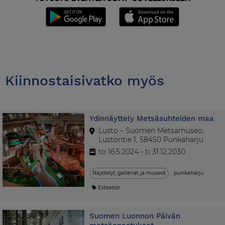
Kiinnostaisivatko myös
Ydinnäyttely Metsäsuhteiden maa
Lusto – Suomen Metsämuseo,
Lustontie 1, 58450 Punkaharju
to 16.5.2024 - ti 31.12.2030
Näyttelyt, galleriat ja museot
punkaharju
Esteetön
Suomen Luonnon Päivän