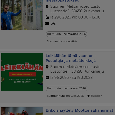
metsäopastukset
Suomen Metsämuseo Lusto,
Lustontie 1, 58450 Punkaharju
la 29.8.2026 klo 08:00 - 13:00
5€
Kulttuurin unelmavuosi 2026
Suomen luonnonpäivä
Leikkiähän tämä vaan on -
Puuleluja ja metsäleikkejä
Suomen Metsämuseo Lusto,
Lustontie 1, 58450 Punkaharju
la 9.5.2026 - su 19.3.2028
Kulttuurin unelmavuosi 2026
kulttuurinunelmavuosi2026
Esteetön
Erikoisnäyttely Moottorisahahurmat