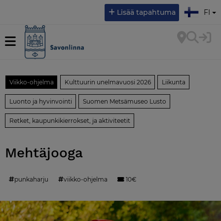
Valitse kieli:
Lisää tapahtuma
FI
Viikko-ohjelma
Kulttuurin unelmavuosi 2026
Liikunta
Luonto ja hyvinvointi
Suomen Metsämuseo Lusto
Retket, kaupunkikierrokset, ja aktiviteetit
Mehtäjooga
punkaharju
viikko-ohjelma
10€