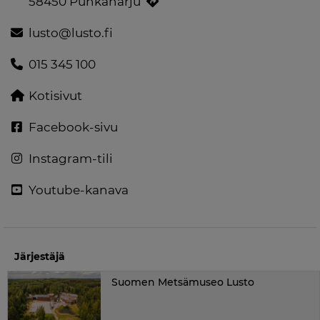
58450 Punkaharju
lusto@lusto.fi
015 345 100
Kotisivut
Facebook-sivu
Instagram-tili
Youtube-kanava
Järjestäjä
Suomen Metsämuseo Lusto