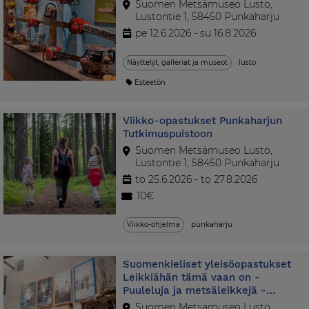
Suomen Metsämuseo Lusto,
Lustontie 1, 58450 Punkaharju
pe 12.6.2026 - su 16.8.2026
Näyttelyt, galleriat ja museot
lusto
Esteetön
Viikko-opastukset Punkaharjun
Tutkimuspuistoon
Suomen Metsämuseo Lusto,
Lustontie 1, 58450 Punkaharju
to 25.6.2026 - to 27.8.2026
10€
Viikko-ohjelma
punkaharju
Suomenkieliset yleisöopastukset
Leikkiähän tämä vaan on -
Puuleluja ja metsäleikkejä -
näyttelyyn
Suomen Metsämuseo Lusto,