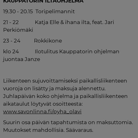
KAUPPATORIN ILTAOHJELMA
19.30 - 20.15  Toripelimannit
21 - 22             Katja Elle & ihana ilta, feat. Jari 
Perkiömäki
23 - 24           Rokkikone
klo 24             Ilotulitus Kauppatorin ohjelman 
juontaa Janze
Liikenteen sujuvoittamiseksi paikallisliikenteen 
vuoroja on lisätty ja maksuja alennettu. 
Juhlapäivän koko ohjelma ja paikallisliikenteen 
aikataulut löytyvät osoitteesta: 
www.savonlinna.fi/pyha_olavi
Suurin osa päivän tapahtumista on maksuttomia. 
Muutokset mahdollisia. Säävaraus.