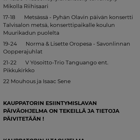
Mikolla Riihisaari
17-18       Metsässä - Pyhän Olavin päivän konsertti 
Talvisalon metsä, konserttipaikalle koulun 
Muurikadun puolelta
19-24       Norma & Lisette Oropesa - Savonlinnan 
Oopperajuhlat
21-22       V Yösoitto-Trio Tanguango ent. 
Pikkukirkko
22 Mouhous ja Isaac Sene
KAUPPATORIN ESIINTYMISLAVAN 
PÄIVÄOHJELMA ON TEKEILLÄ JA TIETOJA 
PÄIVITETÄÄN !