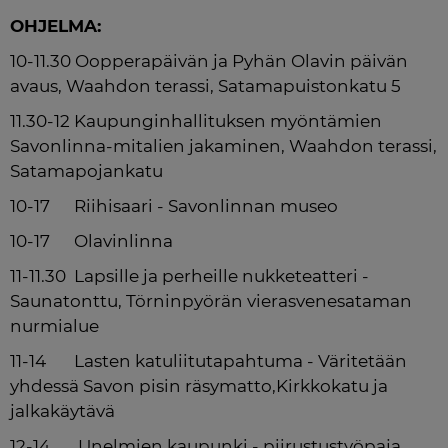
OHJELMA:
10-11.30 Oopperapäivän ja Pyhän Olavin päivän 
avaus, Waahdon terassi, Satamapuistonkatu 5
11.30-12 Kaupunginhallituksen myöntämien 
Savonlinna-mitalien jakaminen, Waahdon terassi, 
Satamapojankatu
10-17      Riihisaari - Savonlinnan museo
10-17      Olavinlinna
11-11.30  Lapsille ja perheille nukketeatteri - 
Saunatonttu, Törninpyörän vierasvenesataman 
nurmialue
11-14       Lasten katuliitutapahtuma - Väritetään 
yhdessä Savon pisin räsymatto,Kirkkokatu ja 
jalkakäytävä
12-14       Unelmien kaupunki - piirustustyöpaja, 