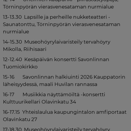
Törninpyörän vierasvenesataman nurmialue
13-13.30  Lapsille ja perheille nukketeatteri - 
Saunatonttu, Törninpyörän vierasvenesataman 
nurmialue
14-15.30  Museohöyrylaivaristeily tervahöyry 
Mikolla, Riihisaari        
12-12.40  Kesäpäivän konsertti Savonlinnan 
Tuomiokirkko
15-16       Savonlinnan halkiuinti 2026 Kauppatorin 
läheisyydessä, maali Huvilan rannassa
16-17       Musiikkia näyttämöiltä -konsertti 
Kulttuurikellari Olavinkatu 34
16-17.15  Yhteislaulua kaupungintalon amfiportaat 
Olavinkatu 27
17-18.30  Museohöyrylaivaristeily tervahöyry 