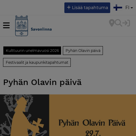
Valitse kieli:
Lisää tapahtuma
FI
Kulttuurin unelmavuosi 2026
Pyhän Olavin päivä
Festivaalit ja kaupunkitapahtumat
Pyhän Olavin päivä