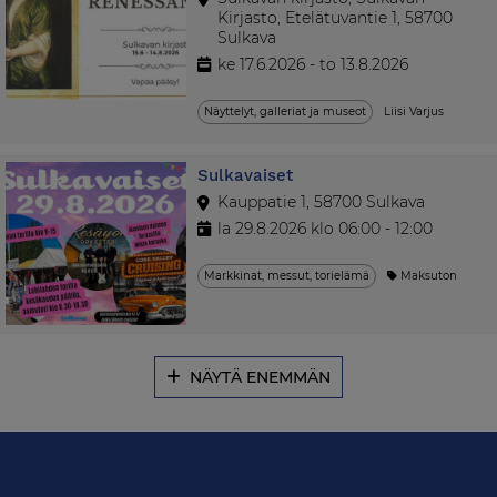
Kirjasto, Etelätuvantie 1, 58700
Sulkava
ke 17.6.2026 - to 13.8.2026
Näyttelyt, galleriat ja museot
Liisi Varjus
Sulkavaiset
Kauppatie 1, 58700 Sulkava
la 29.8.2026 klo 06:00 - 12:00
Markkinat, messut, torielämä
Maksuton
NÄYTÄ ENEMMÄN