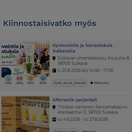
Kiinnostaisivatko myös
Hyvinvointia ja harrastuksia
Sulkavalla
Sulkavan yhtenäiskoulu, Koulutie 8,
58700 Sulkava
ti 25.8.2026 klo 14:00 - 17:00
Kylät, seurat, yhteisöt
Maksuton
Afterwork-perjantait
Tiittalan kartanon Rantamakasiini,
Alanteentie 13, 58700 Sulkava
to 4.6.2026 - to 27.8.2026
Ruoka & juoma
afterwork