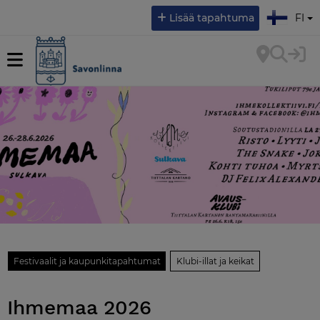
Valitse kieli:
Lisää tapahtuma
FI
Festivaalit ja kaupunkitapahtumat
Klubi-illat ja keikat
Ihmemaa 2026